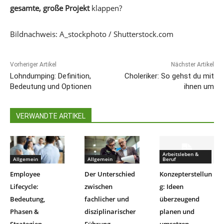
gesamte, große Projekt
klappen?
Bildnachweis: A_stockphoto / Shutterstock.com
Vorheriger Artikel
Nächster Artikel
Lohndumping: Definition,
Choleriker: So gehst du mit
Bedeutung und Optionen
ihnen um
VERWANDTE ARTIKEL
Arbeitsleben &
Allgemein
Allgemein
Beruf
Employee
Der Unterschied
Konzepterstellun
Lifecycle:
zwischen
g: Ideen
Bedeutung,
fachlicher und
überzeugend
Phasen &
disziplinarischer
planen und