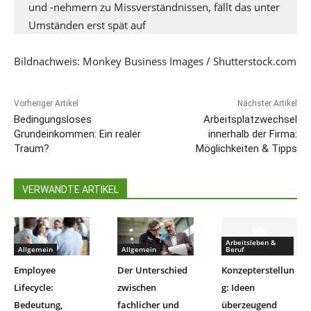
und -nehmern zu Missverständnissen, fällt das unter
Umständen erst spät auf
Bildnachweis: Monkey Business Images / Shutterstock.com
Vorheriger Artikel
Nächster Artikel
Bedingungsloses
Arbeitsplatzwechsel
Grundeinkommen: Ein realer
innerhalb der Firma:
Traum?
Möglichkeiten & Tipps
VERWANDTE ARTIKEL
Arbeitsleben &
Allgemein
Allgemein
Beruf
Employee
Der Unterschied
Konzepterstellun
Lifecycle:
zwischen
g: Ideen
Bedeutung,
fachlicher und
überzeugend