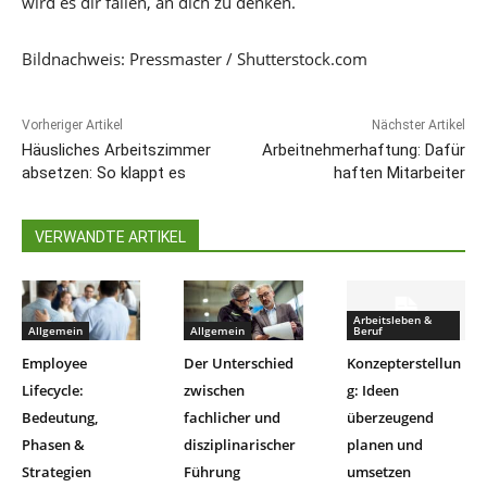
wird es dir fallen, an dich zu denken.
Bildnachweis: Pressmaster / Shutterstock.com
Vorheriger Artikel
Nächster Artikel
Häusliches Arbeitszimmer
Arbeitnehmerhaftung: Dafür
absetzen: So klappt es
haften Mitarbeiter
VERWANDTE ARTIKEL
Arbeitsleben &
Allgemein
Allgemein
Beruf
Employee
Der Unterschied
Konzepterstellun
Lifecycle:
zwischen
g: Ideen
Bedeutung,
fachlicher und
überzeugend
Phasen &
disziplinarischer
planen und
Strategien
Führung
umsetzen