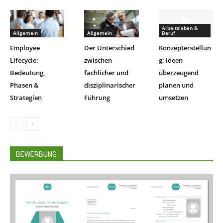
Arbeitsleben &
Allgemein
Allgemein
Beruf
Employee
Der Unterschied
Konzepterstellun
Lifecycle:
zwischen
g: Ideen
Bedeutung,
fachlicher und
überzeugend
Phasen &
disziplinarischer
planen und
Strategien
Führung
umsetzen
BEWERBUNG