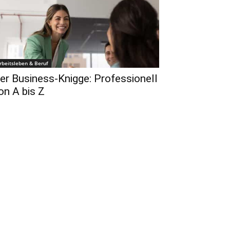
rbeitsleben & Beruf
er Business-Knigge: Professionell
on A bis Z