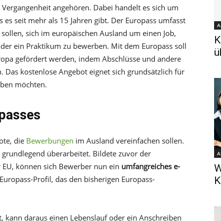
 Vergangenheit angehören. Dabei handelt es sich um
 es seit mehr als 15 Jahren gibt. Der Europass umfasst
A
rn sollen, sich im europäischen Ausland um einen Job,
K
 oder ein Praktikum zu bewerben. Mit dem Europass soll
ü
uropa gefördert werden, indem Abschlüsse und andere
n. Das kostenlose Angebot eignet sich grundsätzlich für
erben möchten.
opasses
ote, die
Bewerbungen
im Ausland vereinfachen sollen.
rundlegend überarbeitet. Bildete zuvor der
A
r EU, können sich Bewerber nun ein
umfangreiches e-
W
 Europass-Profil, das den bisherigen Europass-
K
at, kann daraus einen Lebenslauf oder ein Anschreiben