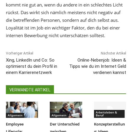
kommt nie gut an, wenn du andere in ein schlechtes Licht
rückst. Das wirkt sich nämlich meistens nicht negativ auf
die betreffenden Personen, sondern auf dich selbst aus.
Loyalität ist im Job ein wichtiger Faktor, den du bei einer
internen Bewerbung nicht unterschätzen solltest.
Vorheriger Artikel
Nächster Artikel
Xing, LinkedIn und Co: So
Online-Nebenjob: Ideen &
optimierst du dein Profil in
Tipps wie du im Internet Geld
einem Karrierenetzwerk
verdienen kannst
VERWANDTE ARTIKEL
Arbeitsleben &
Allgemein
Allgemein
Beruf
Employee
Der Unterschied
Konzepterstellun
Lifecycle:
zwischen
g: Ideen