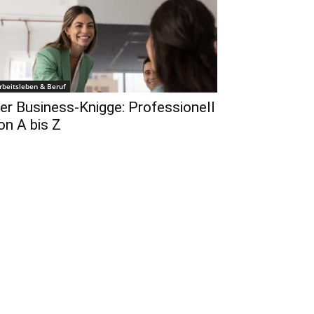
rbeitsleben & Beruf
er Business-Knigge: Professionell
on A bis Z