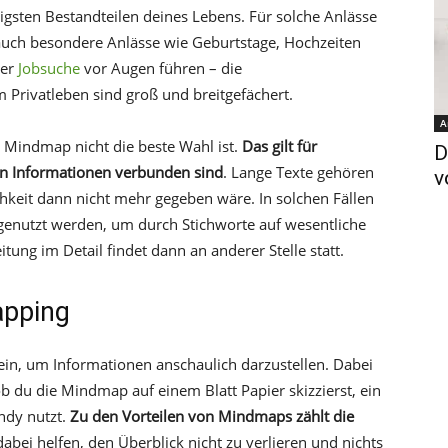
igsten Bestandteilen deines Lebens. Für solche Anlässe
 auch besondere Anlässe wie Geburtstage, Hochzeiten
der
Jobsuche
vor Augen führen – die
rivatleben sind groß und breitgefächert.
A
ne Mindmap nicht die beste Wahl ist.
Das gilt für
D
en Informationen verbunden sind
. Lange Texte gehören
v
chkeit dann nicht mehr gegeben wäre. In solchen Fällen
genutzt werden, um durch Stichworte auf wesentliche
tung im Detail findet dann an anderer Stelle statt.
apping
in, um Informationen anschaulich darzustellen. Dabei
b du die Mindmap auf einem Blatt Papier skizzierst, ein
dy nutzt.
Zu den Vorteilen von Mindmaps zählt die
dabei helfen, den Überblick nicht zu verlieren und nichts