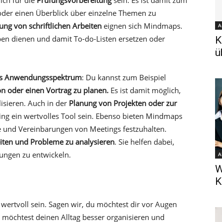
ch für die
Prüfungsvorbereitung
sein. Es ist damit zum
oder einen Überblick über einzelne Themen zu
ng von schriftlichen Arbeiten
eignen sich Mindmaps.
A
ben dienen und damit To-do-Listen ersetzen oder
K
ü
s Anwendungsspektrum
: Du kannst zum Beispiel
on oder einen Vortrag zu planen.
Es ist damit möglich,
lisieren. Auch in der
Planung von Projekten oder zur
g ein wertvolles Tool sein. Ebenso bieten Mindmaps
e und Vereinbarungen von Meetings festzuhalten.
iten und Probleme zu analysieren
. Sie helfen dabei,
ngen zu entwickeln.
A
W
K
ertvoll sein. Sagen wir, du möchtest dir vor Augen
u möchtest deinen Alltag besser organisieren und