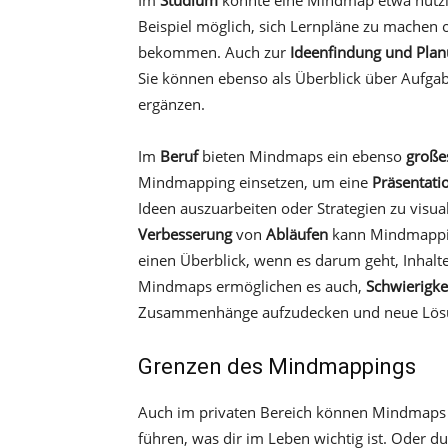
Im
Studium
könnte eine Mindmap etwa nützli
Beispiel möglich, sich Lernpläne zu machen 
bekommen. Auch zur
Ideenfindung und Planu
Sie können ebenso als Überblick über Aufga
ergänzen.
Im
Beruf
bieten Mindmaps ein ebenso
große
Mindmapping einsetzen, um eine
Präsentati
Ideen auszuarbeiten oder Strategien zu visua
Verbesserung
von
Abläufen
kann Mindmappin
einen Überblick, wenn es darum geht, Inhalt
Mindmaps ermöglichen es auch,
Schwierigke
Zusammenhänge aufzudecken und neue Lösu
Grenzen des Mindmappings
Auch im privaten Bereich können Mindmaps w
führen, was dir im Leben wichtig ist. Oder d