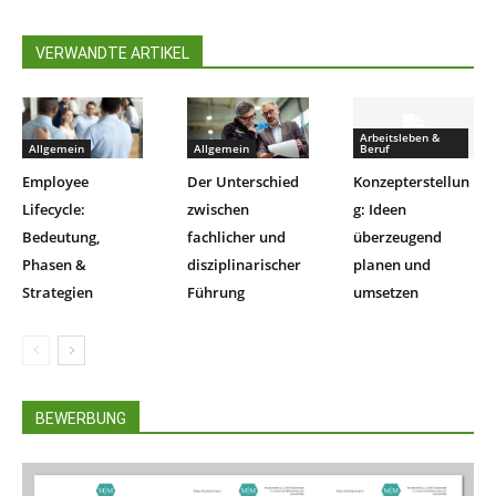
VERWANDTE ARTIKEL
Arbeitsleben &
Allgemein
Allgemein
Beruf
Employee
Der Unterschied
Konzepterstellun
Lifecycle:
zwischen
g: Ideen
Bedeutung,
fachlicher und
überzeugend
Phasen &
disziplinarischer
planen und
Strategien
Führung
umsetzen
BEWERBUNG