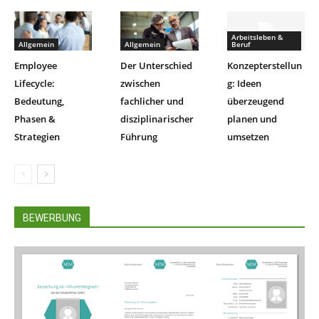
Arbeitsleben &
Allgemein
Allgemein
Beruf
Employee
Der Unterschied
Konzepterstellun
Lifecycle:
zwischen
g: Ideen
Bedeutung,
fachlicher und
überzeugend
Phasen &
disziplinarischer
planen und
Strategien
Führung
umsetzen
BEWERBUNG