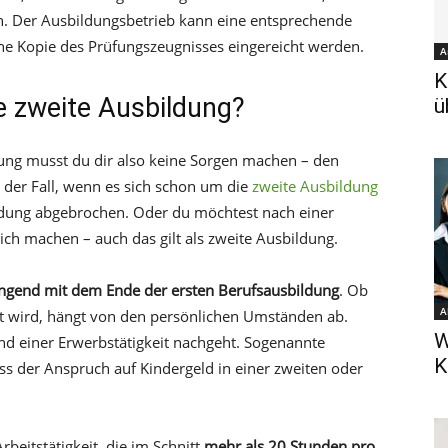
n. Der Ausbildungsbetrieb kann eine entsprechende
ne Kopie des Prüfungszeugnisses eingereicht werden.
A
K
ne zweite Ausbildung?
ü
ung musst du dir also keine Sorgen machen – den
n der Fall, wenn es sich schon um die
zweite Ausbildung
bildung abgebrochen. Oder du möchtest nach einer
ch machen – auch das gilt als zweite Ausbildung.
ingend mit dem Ende der ersten Berufsausbildung
. Ob
A
lt wird, hängt von den persönlichen Umständen ab.
W
nd einer Erwerbstätigkeit nachgeht. Sogenannte
K
s der Anspruch auf Kindergeld in einer zweiten oder
rbeitstätigkeit, die im Schnitt
mehr als 20 Stunden pro