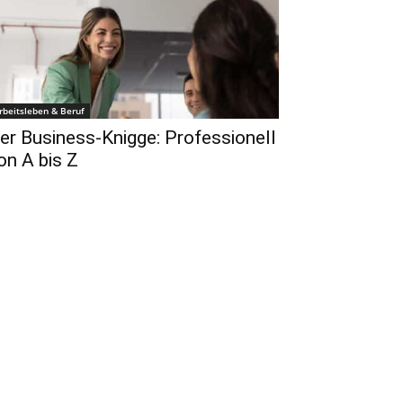
rbeitsleben & Beruf
er Business-Knigge: Professionell
on A bis Z