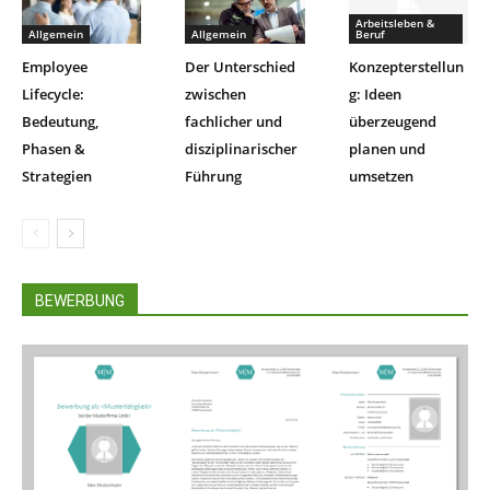
Arbeitsleben &
Allgemein
Allgemein
Beruf
Employee
Der Unterschied
Konzepterstellun
Lifecycle:
zwischen
g: Ideen
Bedeutung,
fachlicher und
überzeugend
Phasen &
disziplinarischer
planen und
Strategien
Führung
umsetzen
BEWERBUNG