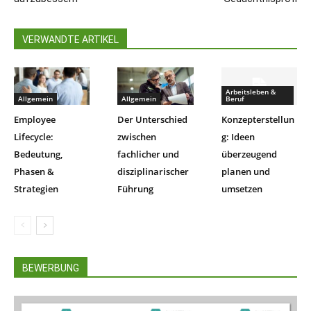
VERWANDTE ARTIKEL
Arbeitsleben &
Allgemein
Allgemein
Beruf
Employee
Der Unterschied
Konzepterstellun
Lifecycle:
zwischen
g: Ideen
Bedeutung,
fachlicher und
überzeugend
Phasen &
disziplinarischer
planen und
Strategien
Führung
umsetzen
BEWERBUNG