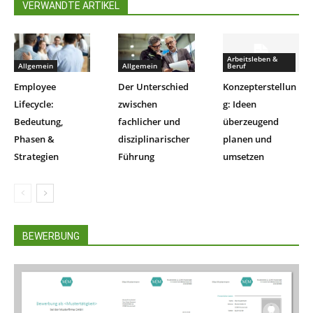
VERWANDTE ARTIKEL
Arbeitsleben &
Allgemein
Allgemein
Beruf
Employee
Der Unterschied
Konzepterstellun
Lifecycle:
zwischen
g: Ideen
Bedeutung,
fachlicher und
überzeugend
Phasen &
disziplinarischer
planen und
Strategien
Führung
umsetzen
BEWERBUNG