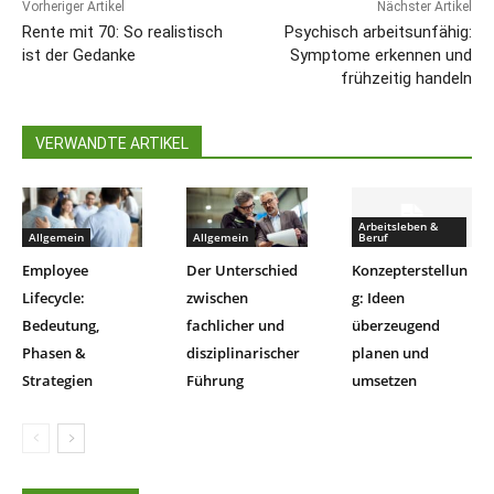
Vorheriger Artikel
Nächster Artikel
Rente mit 70: So realistisch
Psychisch arbeitsunfähig:
ist der Gedanke
Symptome erkennen und
frühzeitig handeln
VERWANDTE ARTIKEL
Arbeitsleben &
Allgemein
Allgemein
Beruf
Employee
Der Unterschied
Konzepterstellun
Lifecycle:
zwischen
g: Ideen
Bedeutung,
fachlicher und
überzeugend
Phasen &
disziplinarischer
planen und
Strategien
Führung
umsetzen