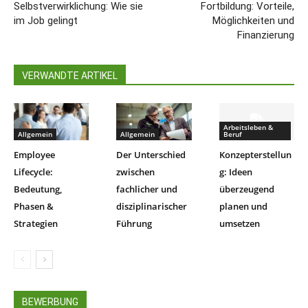
Selbstverwirklichung: Wie sie
Fortbildung: Vorteile,
im Job gelingt
Möglichkeiten und
Finanzierung
VERWANDTE ARTIKEL
Arbeitsleben &
Allgemein
Allgemein
Beruf
Employee
Der Unterschied
Konzepterstellun
Lifecycle:
zwischen
g: Ideen
Bedeutung,
fachlicher und
überzeugend
Phasen &
disziplinarischer
planen und
Strategien
Führung
umsetzen
BEWERBUNG