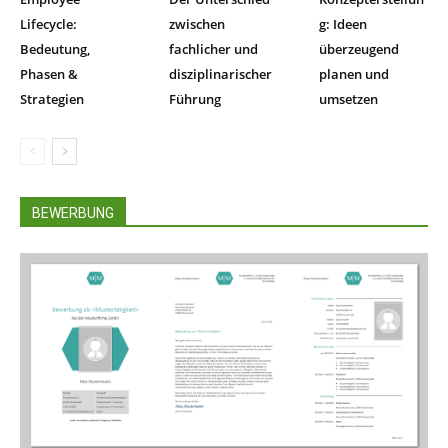
Lifecycle:
zwischen
g: Ideen
Bedeutung,
fachlicher und
überzeugend
Phasen &
disziplinarischer
planen und
Strategien
Führung
umsetzen
BEWERBUNG