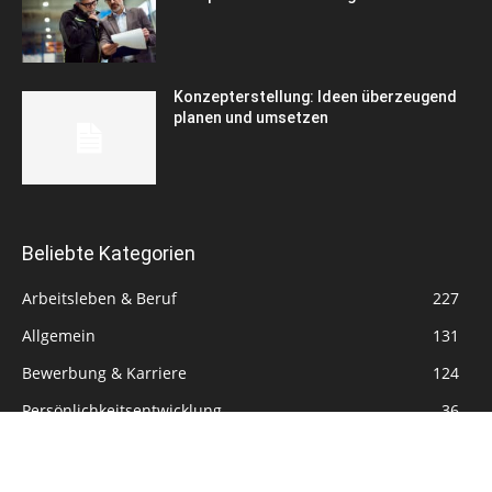
Konzepterstellung: Ideen überzeugend
planen und umsetzen
Beliebte Kategorien
Arbeitsleben & Beruf
227
Allgemein
131
Bewerbung & Karriere
124
Persönlichkeitsentwicklung
36