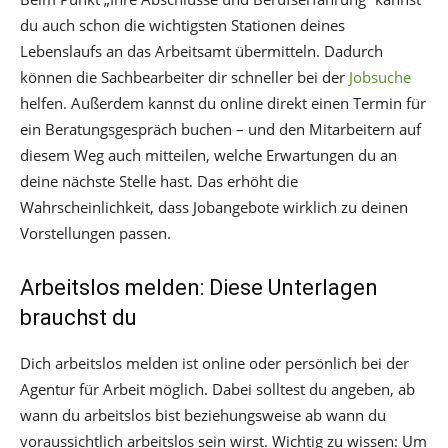
du auch schon die wichtigsten Stationen deines
Lebenslaufs an das Arbeitsamt übermitteln. Dadurch
können die Sachbearbeiter dir schneller bei der
Jobsuche
helfen. Außerdem kannst du online direkt einen Termin für
ein Beratungsgespräch buchen – und den Mitarbeitern auf
diesem Weg auch mitteilen, welche Erwartungen du an
deine nächste Stelle hast. Das erhöht die
Wahrscheinlichkeit, dass Jobangebote wirklich zu deinen
Vorstellungen passen.
Arbeitslos melden: Diese Unterlagen
brauchst du
Dich arbeitslos melden ist online oder persönlich bei der
Agentur für Arbeit möglich. Dabei solltest du angeben, ab
wann du arbeitslos bist beziehungsweise ab wann du
voraussichtlich arbeitslos sein wirst. Wichtig zu wissen: Um