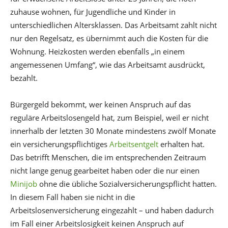
zuhause wohnen, für Jugendliche und Kinder in
unterschiedlichen Altersklassen. Das Arbeitsamt zahlt nicht
nur den Regelsatz, es übernimmt auch die Kosten für die
Wohnung. Heizkosten werden ebenfalls „in einem
angemessenen Umfang“, wie das Arbeitsamt ausdrückt,
bezahlt.
Bürgergeld bekommt, wer keinen Anspruch auf das
reguläre Arbeitslosengeld hat, zum Beispiel, weil er nicht
innerhalb der letzten 30 Monate mindestens zwölf Monate
ein versicherungspflichtiges
Arbeitsentgelt
erhalten hat.
Das betrifft Menschen, die im entsprechenden Zeitraum
nicht lange genug gearbeitet haben oder die nur einen
Minijob
ohne die übliche Sozialversicherungspflicht hatten.
In diesem Fall haben sie nicht in die
Arbeitslosenversicherung eingezahlt – und haben dadurch
im Fall einer Arbeitslosigkeit keinen Anspruch auf