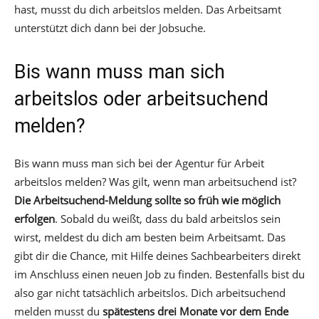
hast, musst du dich arbeitslos melden. Das Arbeitsamt
unterstützt dich dann bei der Jobsuche.
Bis wann muss man sich
arbeitslos oder arbeitsuchend
melden?
Bis wann muss man sich bei der Agentur für Arbeit
arbeitslos melden? Was gilt, wenn man arbeitsuchend ist?
Die Arbeitsuchend-Meldung sollte so früh wie möglich
erfolgen
. Sobald du weißt, dass du bald arbeitslos sein
wirst, meldest du dich am besten beim Arbeitsamt. Das
gibt dir die Chance, mit Hilfe deines Sachbearbeiters direkt
im Anschluss einen neuen Job zu finden. Bestenfalls bist du
also gar nicht tatsächlich arbeitslos. Dich arbeitsuchend
melden musst du
spätestens drei Monate vor dem Ende