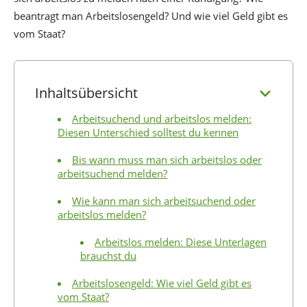
beantragt man Arbeitslosengeld? Und wie viel Geld gibt es
vom Staat?
Inhaltsübersicht
Arbeitsuchend und arbeitslos melden:
Diesen Unterschied solltest du kennen
Bis wann muss man sich arbeitslos oder
arbeitsuchend melden?
Wie kann man sich arbeitsuchend oder
arbeitslos melden?
Arbeitslos melden: Diese Unterlagen
brauchst du
Arbeitslosengeld: Wie viel Geld gibt es
vom Staat?