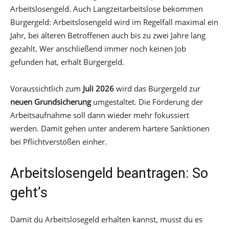
Arbeitslosengeld. Auch Langzeitarbeitslose bekommen
Bürgergeld: Arbeitslosengeld wird im Regelfall maximal ein
Jahr, bei älteren Betroffenen auch bis zu zwei Jahre lang
gezahlt. Wer anschließend immer noch keinen Job
gefunden hat, erhält Bürgergeld.
Voraussichtlich zum
Juli 2026
wird das Bürgergeld zur
neuen Grundsicherung
umgestaltet. Die Förderung der
Arbeitsaufnahme soll dann wieder mehr fokussiert
werden. Damit gehen unter anderem härtere Sanktionen
bei Pflichtverstößen einher.
Arbeitslosengeld beantragen: So
geht’s
Damit du Arbeitslosegeld erhalten kannst, musst du es