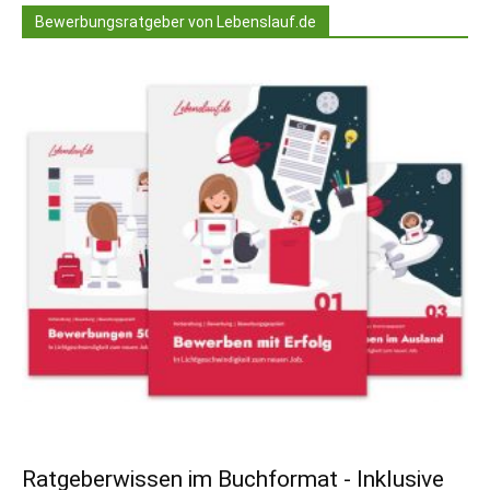
Bewerbungsratgeber von Lebenslauf.de
Ratgeberwissen im Buchformat - Inklusive