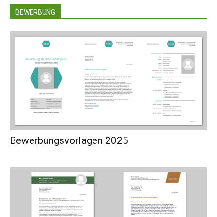
BEWERBUNG
Bewerbungsvorlagen 2025