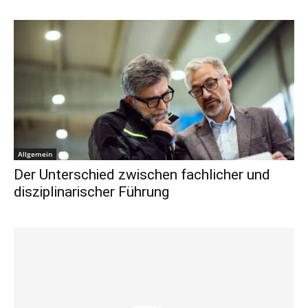
Allgemein
Der Unterschied zwischen fachlicher und
disziplinarischer Führung