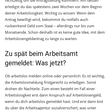
rechtzeitig um die Antragstellung kümmern. Am besten
erledigst du das spätestens zwei Wochen vor dem Beginn
deiner Arbeitslosigkeit. Wichtig zu wissen: Wenn dein
Antrag bewilligt wird, bekommst du notfalls auch
rückwirkend Geld vom Staat – allerdings nur bis zum
Monatsende. Schon deshalb ist es keine gute Idee, mit dem
Arbeitslosengeldantrag zu lange zu warten.
Zu spät beim Arbeitsamt
gemeldet: Was jetzt?
Ob arbeitslos melden online oder persönlich: Es ist wichtig,
die Arbeitslosmeldung fristgerecht zu erledigen. Sonst
drohen dir Nachteile. Zum einen besteht im Fall einer
Arbeitslosigkeit erst dann Anspruch auf Arbeitslosengeld,
wenn du dich arbeitslos gemeldet hast. Und erst dann bist
du über die Arbeitsagentur sozialversichert, was unter