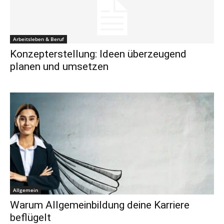
Arbeitsleben & Beruf
Konzepterstellung: Ideen überzeugend
planen und umsetzen
Allgemein
Warum Allgemeinbildung deine Karriere
beflügelt