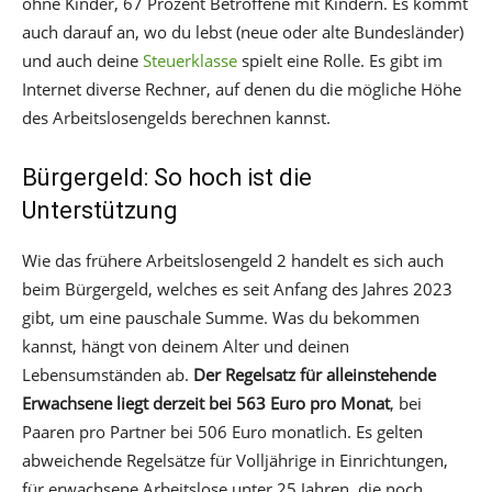
ohne Kinder, 67 Prozent Betroffene mit Kindern. Es kommt
auch darauf an, wo du lebst (neue oder alte Bundesländer)
und auch deine
Steuerklasse
spielt eine Rolle. Es gibt im
Internet diverse Rechner, auf denen du die mögliche Höhe
des Arbeitslosengelds berechnen kannst.
Bürgergeld: So hoch ist die
Unterstützung
Wie das frühere Arbeitslosengeld 2 handelt es sich auch
beim Bürgergeld, welches es seit Anfang des Jahres 2023
gibt, um eine pauschale Summe. Was du bekommen
kannst, hängt von deinem Alter und deinen
Lebensumständen ab.
Der Regelsatz für alleinstehende
Erwachsene liegt derzeit bei
563
Euro pro Monat
, bei
Paaren pro Partner bei 506 Euro monatlich. Es gelten
abweichende Regelsätze für Volljährige in Einrichtungen,
für erwachsene Arbeitslose unter 25 Jahren, die noch