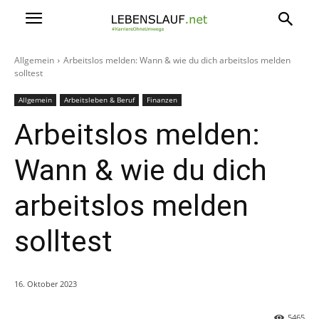
Allgemein
Arbeitslos melden: Wann & wie du dich arbeitslos melden
solltest
Allgemein
Arbeitsleben & Beruf
Finanzen
Arbeitslos melden:
Wann & wie du dich
arbeitslos melden
solltest
16. Oktober 2023
5465