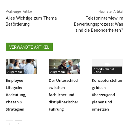
Vorheriger Artikel
Nächster Artikel
Alles Wichtige zum Thema
Telefoninterview im
Beförderung
Bewerbungsprozess: Was
sind die Besonderheiten?
VERWANDTE ARTIKEL
Arbeitsleben &
Allgemein
Allgemein
Beruf
Employee
Der Unterschied
Konzepterstellun
Lifecycle:
zwischen
g: Ideen
Bedeutung,
fachlicher und
überzeugend
Phasen &
disziplinarischer
planen und
Strategien
Führung
umsetzen