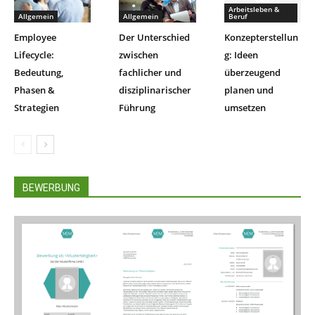
Arbeitsleben &
Allgemein
Allgemein
Beruf
Employee
Der Unterschied
Konzepterstellun
Lifecycle:
zwischen
g: Ideen
Bedeutung,
fachlicher und
überzeugend
Phasen &
disziplinarischer
planen und
Strategien
Führung
umsetzen
BEWERBUNG