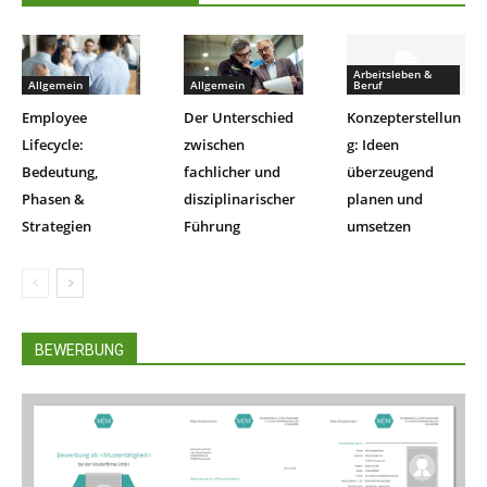
Arbeitsleben &
Allgemein
Allgemein
Beruf
Employee
Der Unterschied
Konzepterstellun
Lifecycle:
zwischen
g: Ideen
Bedeutung,
fachlicher und
überzeugend
Phasen &
disziplinarischer
planen und
Strategien
Führung
umsetzen
BEWERBUNG