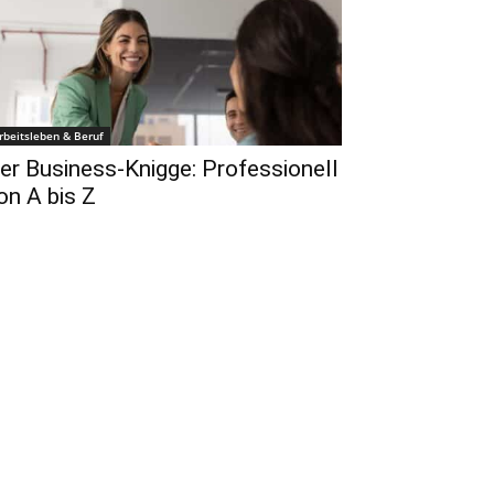
rbeitsleben & Beruf
er Business-Knigge: Professionell
on A bis Z