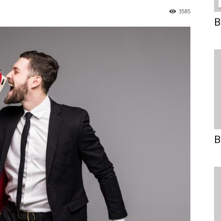
3585
B
B