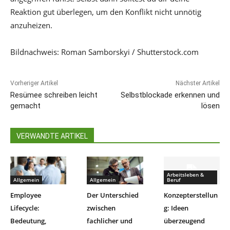
Reaktion gut überlegen, um den Konflikt nicht unnötig
anzuheizen.
Bildnachweis: Roman Samborskyi / Shutterstock.com
Vorheriger Artikel
Nächster Artikel
Resümee schreiben leicht
Selbstblockade erkennen und
gemacht
lösen
VERWANDTE ARTIKEL
Arbeitsleben &
Allgemein
Allgemein
Beruf
Employee
Der Unterschied
Konzepterstellun
Lifecycle:
zwischen
g: Ideen
Bedeutung,
fachlicher und
überzeugend