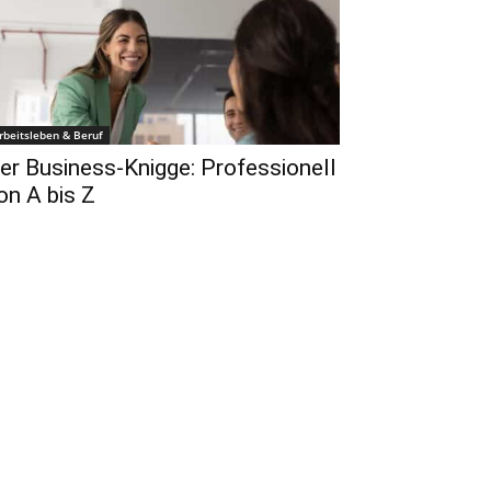
rbeitsleben & Beruf
er Business-Knigge: Professionell
on A bis Z