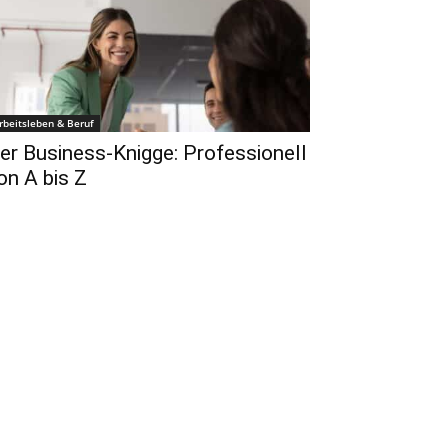
rbeitsleben & Beruf
er Business-Knigge: Professionell
on A bis Z