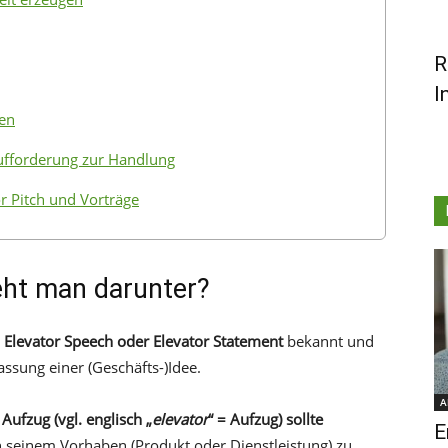
R
I
gen
ufforderung zur Handlung
r Pitch und Vorträge
eht man darunter?
n
Elevator Speech oder Elevator Statement
bekannt und
sung einer (Geschäfts-)Idee.
A
 Aufzug
(vgl. englisch „
elevator
“ = Aufzug) sollte
E
 seinem Vorhaben (Produkt oder Dienstleistung) zu