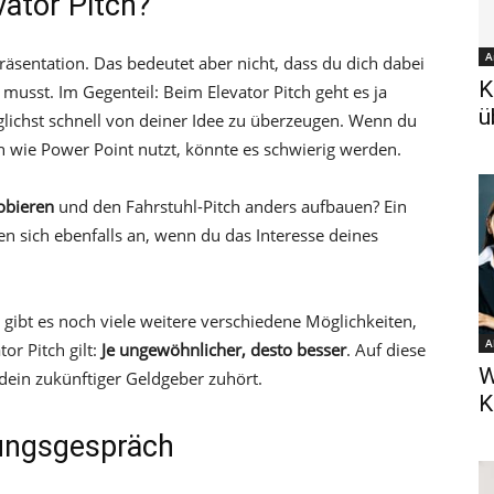
vator Pitch?
A
präsentation. Das bedeutet aber nicht, dass du dich dabei
K
 musst. Im Gegenteil: Beim Elevator Pitch geht es ja
ü
ichst schnell von deiner Idee zu überzeugen. Wenn du
n wie Power Point nutzt, könnte es schwierig werden.
obieren
und den Fahrstuhl-Pitch anders aufbauen? Ein
en sich ebenfalls an, wenn du das Interesse deines
 gibt es noch viele weitere verschiedene Möglichkeiten,
A
or Pitch gilt:
Je ungewöhnlicher, desto besser
. Auf diese
W
dein zukünftiger Geldgeber zuhört.
K
bungsgespräch