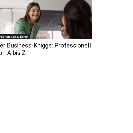
rbeitsleben & Beruf
er Business-Knigge: Professionell
on A bis Z