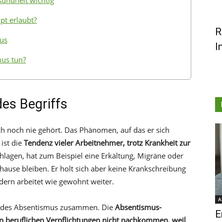
sundheit wichtig
pt erlaubt?
R
us
I
us tun?
des Begriffs
h noch nie gehört. Das Phänomen, auf das er sich
ist die
Tendenz vieler Arbeitnehmer, trotz Krankheit zur
chlagen, hat zum Beispiel eine Erkältung, Migräne oder
ause bleiben. Er holt sich aber keine Krankschreibung
ern arbeitet wie gewohnt weiter.
A
m des Absentismus zusammen. Die
Absentismus-
E
en beruflichen Verpflichtungen nicht nachkommen, weil