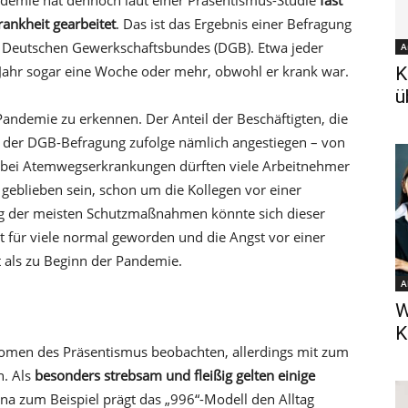
demie hat dennoch laut einer Präsentismus-Studie
fast
rankheit gearbeitet
. Das ist das Ergebnis einer Befragung
s Deutschen Gewerkschaftsbundes (DGB). Etwa jeder
A
n Jahr sogar eine Woche oder mehr, obwohl er krank war.
K
ü
andemie zu erkennen. Der Anteil der Beschäftigten, die
ist der DGB-Befragung zufolge nämlich angestiegen – von
em bei Atemwegserkrankungen dürften viele Arbeitnehmer
eblieben sein, schon um die Kollegen vor einer
g der meisten Schutzmaßnahmen könnte sich dieser
t für viele normal geworden und die Angst vor einer
t als zu Beginn der Pandemie.
A
W
K
nomen des Präsentismus beobachten, allerdings mit zum
n. Als
besonders strebsam und fleißig gelten einige
na zum Beispiel prägt das „996“-Modell den Alltag