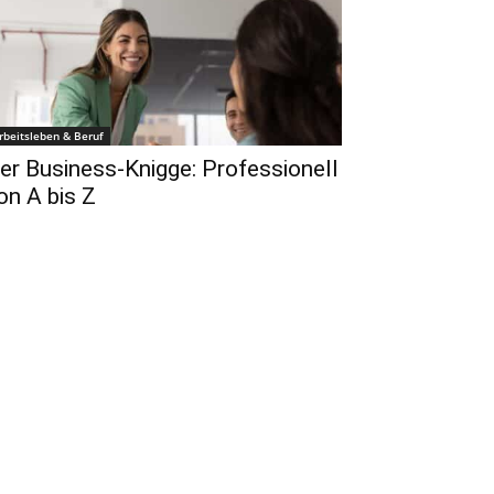
rbeitsleben & Beruf
er Business-Knigge: Professionell
on A bis Z