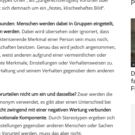
ypes Urteil“, als „[ungerechtfertigtes] Vorurteil über
P
 sich demnach um ein „festes, klischeehaftes Bild“.
bunden
:
Menschen werden dabei in Gruppen eingeteilt,
en werden
. Dabei wird übersehen oder ignoriert, dass
kterisierende Merkmal einer Person sein muss noch,
nschaften besitzen. Genau das wird jedoch angenommen,
 weist anderen aufgrund einer vermeintlichen oder
te Merkmale, Einstellungen oder Verhaltensweisen zu.
A
r Haltung und seinem Verhalten gegenüber dem anderen
D
f
F
orurteilen nicht um ein und dasselbe?
Zwar werden die
nonym verwendet, es gibt aber einen Unterschied bei
cht zwingend mit einer negativen Wertung verbunden
 emotionale Komponente
. Durch Stereotypen ergeben sich
 Einstellungen gegenüber anderen Menschen oder Sachen
 Vorurteil werden, muss das aber nicht.