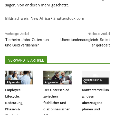
sagen, von anderen mehr geschätzt.
Bildnachweis: New Africa / Shutterstock.com
Vorheriger Artikel
Nächster Artikel
Tierheim-Jobs: Gutes tun
Überstundenausgleich: So ist
und Geld verdienen?
er geregelt
VERWANDTE ARTIKEL
Arbeitsleben &
Allgemein
Allgemein
Beruf
Employee
Der Unterschied
Konzepterstellun
Lifecycle:
zwischen
g: Ideen
Bedeutung,
fachlicher und
überzeugend
Phasen &
disziplinarischer
planen und