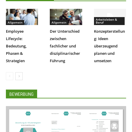
Arbeitsleben &
Allgemein
Allgemein
Beruf
Employee
Der Unterschied
Konzepterstellun
Lifecycle:
zwischen
g: Ideen
Bedeutung,
fachlicher und
überzeugend
Phasen &
disziplinarischer
planen und
Strategien
Führung
umsetzen
BEWERBUNG