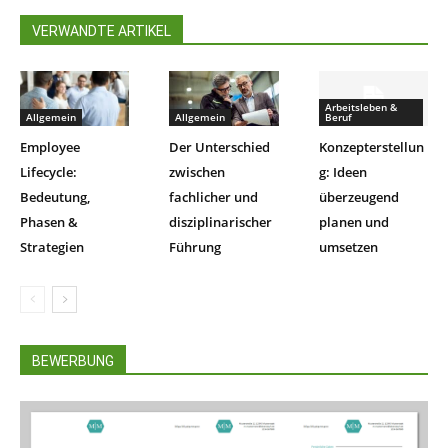
VERWANDTE ARTIKEL
Arbeitsleben &
Allgemein
Allgemein
Beruf
Employee
Der Unterschied
Konzepterstellun
Lifecycle:
zwischen
g: Ideen
Bedeutung,
fachlicher und
überzeugend
Phasen &
disziplinarischer
planen und
Strategien
Führung
umsetzen
BEWERBUNG