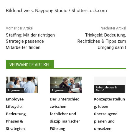
Bildnachweis: Naypong Studio / Shutterstock.com
Vorheriger Artikel
Nächster Artikel
Staffing: Mit der richtigen
Trinkgeld: Bedeutung,
Strategie passende
Rechtliches & Tipps zum
Mitarbeiter finden
Umgang damit
VERWANDTE ARTIKEL
Arbeitsleben &
Allgemein
Allgemein
Beruf
Employee
Der Unterschied
Konzepterstellun
Lifecycle:
zwischen
g: Ideen
Bedeutung,
fachlicher und
überzeugend
Phasen &
disziplinarischer
planen und
Strategien
Führung
umsetzen