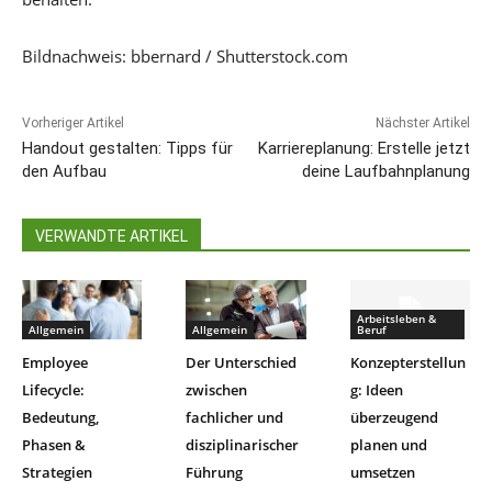
Bildnachweis: bbernard / Shutterstock.com
Vorheriger Artikel
Nächster Artikel
Handout gestalten: Tipps für
Karriereplanung: Erstelle jetzt
den Aufbau
deine Laufbahnplanung
VERWANDTE ARTIKEL
Arbeitsleben &
Allgemein
Allgemein
Beruf
Employee
Der Unterschied
Konzepterstellun
Lifecycle:
zwischen
g: Ideen
Bedeutung,
fachlicher und
überzeugend
Phasen &
disziplinarischer
planen und
Strategien
Führung
umsetzen