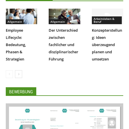
Arbeitsleben &
Allgemein
Allgemein
Beruf
Employee
Der Unterschied
Konzepterstellun
Lifecycle:
zwischen
g: Ideen
Bedeutung,
fachlicher und
überzeugend
Phasen &
disziplinarischer
planen und
Strategien
Führung
umsetzen
BEWERBUNG