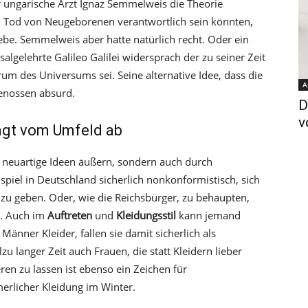
r ungarische Arzt Ignaz Semmelweis die Theorie
n Tod von Neugeborenen verantwortlich sein könnten,
iebe. Semmelweis aber hatte natürlich recht. Oder ein
salgelehrte Galileo Galilei widersprach der zu seiner Zeit
rum des Universums sei. Seine alternative Idee, dass die
A
genossen absurd.
D
v
ngt vom Umfeld ab
neuartige Ideen äußern, sondern auch durch
spiel in Deutschland sicherlich nonkonformistisch, sich
 zu geben. Oder, wie die Reichsbürger, zu behaupten,
i. Auch im
Auftreten
und
Kleidungsstil
kann jemand
änner Kleider, fallen sie damit sicherlich als
zu langer Zeit auch Frauen, die statt Kleidern lieber
ren zu lassen ist ebenso ein Zeichen für
rlicher Kleidung im Winter.