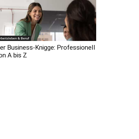
rbeitsleben & Beruf
er Business-Knigge: Professionell
on A bis Z