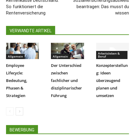
Rentenkasse Deutschland:
Sozialversicherungsausweis
So funktioniert die
beantragen: Das musst du
Rentenversicherung
wissen
VERWANDTE ARTIKEL
Arbeitsleben &
Allgemein
Allgemein
Beruf
Employee
Der Unterschied
Konzepterstellun
Lifecycle:
zwischen
g: Ideen
Bedeutung,
fachlicher und
überzeugend
Phasen &
disziplinarischer
planen und
Strategien
Führung
umsetzen
BEWERBUNG