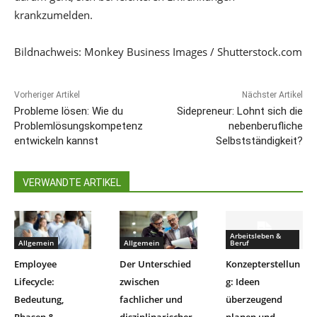
krankzumelden.
Bildnachweis: Monkey Business Images / Shutterstock.com
Vorheriger Artikel
Nächster Artikel
Probleme lösen: Wie du
Sidepreneur: Lohnt sich die
Problemlösungskompetenz
nebenberufliche
entwickeln kannst
Selbstständigkeit?
VERWANDTE ARTIKEL
Arbeitsleben &
Allgemein
Allgemein
Beruf
Employee
Der Unterschied
Konzepterstellun
Lifecycle:
zwischen
g: Ideen
Bedeutung,
fachlicher und
überzeugend