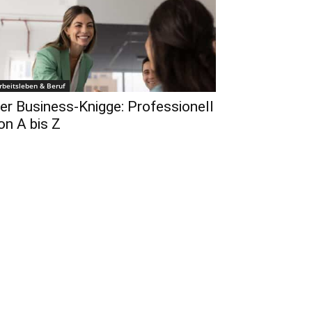
rbeitsleben & Beruf
er Business-Knigge: Professionell
on A bis Z