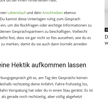
ck du bei ihnen hinterlassen hast.
einen
Lebenslauf
und dein
Anschreiben
ebenso
. Du kannst diese Unterlagen ruhig zum Gespräch
t ein, um die Rückfragen oder wichtige Informationen zu
A
t deinen Gesprächspartnern zu beschäftigen. Vielleicht
D
ellst fest, dass sie gar nicht so fies aussehen, wie du es
v
n zu merken, damit du sie auch dann korrekt anreden
eine Hektik aufkommen lassen
rbungsgespräch gilt es, am Tag des Gesprächs keinen
eshalb rechtzeitig deine Anfahrt. Fahre frühzeitig los,
ahn Verspätung hat oder du in einen Stau gerätst. Es ist
 als gerade noch rechtzeitig, aber völlig abgehetzt