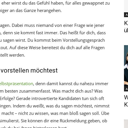
o eher wirst du das Gefühl haben, für alles gewappnet zu
ruhiger an das Ganze herangehen.
A
K
Fragen. Dabei muss niemand von einer Frage wie jener
ü
 denn sie kommt fast immer. Das heißt für dich, dass
du sagen wirst. Du kommst beim Vorstellungsgespräch
out. Auf diese Weise bereitest du dich auf alle Fragen
tellt werden.
h vorstellen möchtest
elbstpräsentation
, denn damit kannst du nahezu immer
A
 am besten zusammenfasst. Was macht dich aus? Was
W
rfolge? Gerade introvertierte Kandidaten tun sich oft
K
u singen. Indem du weißt, was du sagen möchtest, nimmst
 macht – nicht zu wissen, was man bloß sagen soll. Übe
simulierst. Sie können dir eine Rückmeldung geben, ob