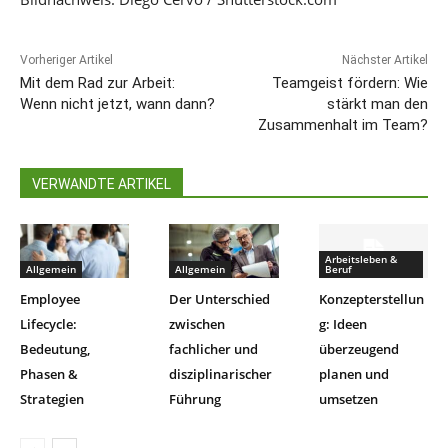
Vorheriger Artikel
Nächster Artikel
Mit dem Rad zur Arbeit:
Teamgeist fördern: Wie
Wenn nicht jetzt, wann dann?
stärkt man den
Zusammenhalt im Team?
VERWANDTE ARTIKEL
Arbeitsleben &
Allgemein
Allgemein
Beruf
Employee
Der Unterschied
Konzepterstellun
Lifecycle:
zwischen
g: Ideen
Bedeutung,
fachlicher und
überzeugend
Phasen &
disziplinarischer
planen und
Strategien
Führung
umsetzen