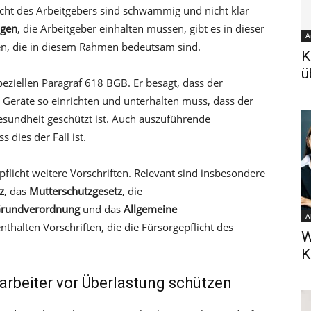
icht des Arbeitgebers sind schwammig und nicht klar
ngen
, die Arbeitgeber einhalten müssen, gibt es in dieser
A
ften, die in diesem Rahmen bedeutsam sind.
K
ü
eziellen Paragraf 618 BGB. Er besagt, dass der
Geräte so einrichten und unterhalten muss, dass der
esundheit geschützt ist. Auch auszuführende
 dies der Fall ist.
flicht weitere Vorschriften. Relevant sind insbesondere
z
, das
Mutterschutzgesetz
, die
Grundverordnung
und das
Allgemeine
A
enthalten Vorschriften, die die Fürsorgepflicht des
W
K
arbeiter vor Überlastung schützen