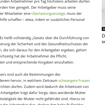
tunden Arbeitnehmer pro Tag höchstens arbeiten dürfen.
den hier geregelt. Der Arbeitgeber muss seine
 der Mitarbeiter eine
Überlastungsanzeige
, muss der
lfe schaffen – etwa, indem er zusätzliches Personal
A
D
 Es heißt vollständig „Gesetz über die Durchführung von
v
rung der Sicherheit und des Gesundheitsschutzes der
en, die sich daraus für den Arbeitgeber ergeben, gehört
eichzeitig hat der Arbeitnehmer die Pflicht,
ten und entsprechende Vorgaben einzuhalten.
gebers sind auch die Bestimmungen des
nderem hervor, in welchem Zeitraum
schwangere Frauen
richten dürfen. Zudem wird dadurch die Arbeitszeit von
Arbeitgeber trägt dafür Sorge, dass werdende Mütter
tätigkeit der Mutter nicht gefährdet sind. Hierzu ist
st der Arbeitgeber dies, drohen ihm hohe Bußgelder.