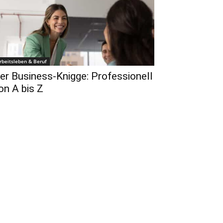
rbeitsleben & Beruf
er Business-Knigge: Professionell
on A bis Z